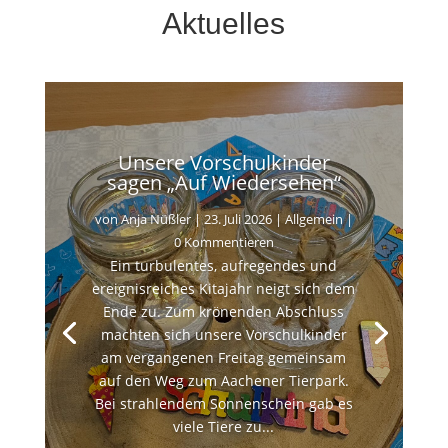
Aktuelles
Unsere Vorschulkinder
sagen „Auf Wiedersehen“
von
Anja Nüßler
|
23. Juli 2026
|
Allgemein
|
0 Kommentieren
Ein turbulentes, aufregendes und
ereignisreiches Kitajahr neigt sich dem
Ende zu. Zum krönenden Abschluss
machten sich unsere Vorschulkinder
am vergangenen Freitag gemeinsam
auf den Weg zum Aachener Tierpark.
Bei strahlendem Sonnenschein gab es
viele Tiere zu...