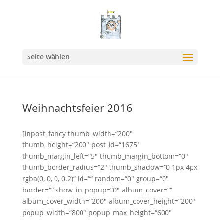
Seite wählen
Weihnachtsfeier 2016
[inpost_fancy thumb_width=“200″
thumb_height=“200″ post_id=“1675″
thumb_margin_left=“5″ thumb_margin_bottom=“0″
thumb_border_radius=“2″ thumb_shadow=“0 1px 4px
rgba(0, 0, 0, 0.2)“ id=““ random=“0″ group=“0″
border=““ show_in_popup=“0″ album_cover=““
album_cover_width=“200″ album_cover_height=“200″
popup_width=“800″ popup_max_height=“600″