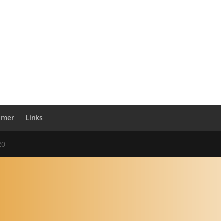
aimer
Links
20