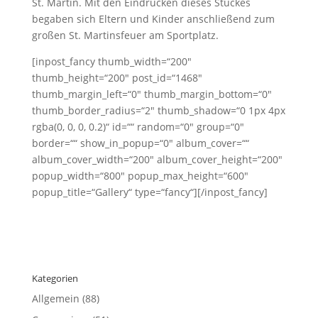
St. Martin. Mit den Eindrücken dieses Stückes
begaben sich Eltern und Kinder anschließend zum
großen St. Martinsfeuer am Sportplatz.
[inpost_fancy thumb_width=“200″
thumb_height=“200″ post_id=“1468″
thumb_margin_left=“0″ thumb_margin_bottom=“0″
thumb_border_radius=“2″ thumb_shadow=“0 1px 4px
rgba(0, 0, 0, 0.2)“ id=““ random=“0″ group=“0″
border=““ show_in_popup=“0″ album_cover=““
album_cover_width=“200″ album_cover_height=“200″
popup_width=“800″ popup_max_height=“600″
popup_title=“Gallery“ type=“fancy“][/inpost_fancy]
Kategorien
Allgemein
(88)