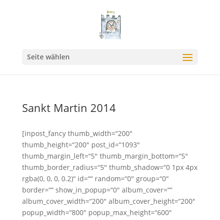
Seite wählen
Sankt Martin 2014
[inpost_fancy thumb_width=“200″
thumb_height=“200″ post_id=“1093″
thumb_margin_left=“5″ thumb_margin_bottom=“5″
thumb_border_radius=“5″ thumb_shadow=“0 1px 4px
rgba(0, 0, 0, 0.2)“ id=““ random=“0″ group=“0″
border=““ show_in_popup=“0″ album_cover=““
album_cover_width=“200″ album_cover_height=“200″
popup_width=“800″ popup_max_height=“600″